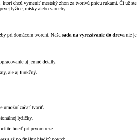
, ktorí chcú vymeniť mestský zhon za tvorivú prácu rukami. Či už ste
prvej lyžice, misky alebo varechy.
treby pri domácom tvorení. Naša
sada na vyrezávanie do dreva
nie je
opracovanie aj jemné detaily.
y, ale aj funkčný.
e umožní začať tvoriť.
ionálnej lyžičky.
ocítite hneď pri prvom reze.
ezu až po finálny hladký povrch.