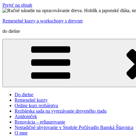
Prejsť na obsah
Remeselné kurzy a workschopy s drevom
do dielne
Do dielne
Remeselné kurzy
Online kurz rezbárstva
Rezbárska sada na vyrezávanie dreveného riadu
Apidomček
Renovácia – reštaurovanie
Netradičné ubytovanie v Stodole Počúvadlo Banská Štiavnica
O mne