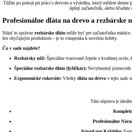
Túžite po pokoji pri práci s drevom a výsledku, ktorý môžete denne
úplný začiatočník, alebo hľadáte
Profesionálne dláta na drevo a rezbárske 
Nájsť to správne
rezbárske dláto
môže byť pre začiatočníka mätúce. 
len obyčajným produktom – je to vstupenka k novému hobby.
Čo v sade nájdete?
Rezbársky nôž:
Špeciálne tvarované čepele z kvalitnej ocele, 
Špeciálne rezbárske dláto (lyžičkár):
Nevyhnutný pomocník na 
Ergonomické rukoväte:
Všetky
dláta na drevo
v tejto sade 
Táto súprava je ideá
Kompletn
Profesionálne Nára
Návod pre Každého:
Fare