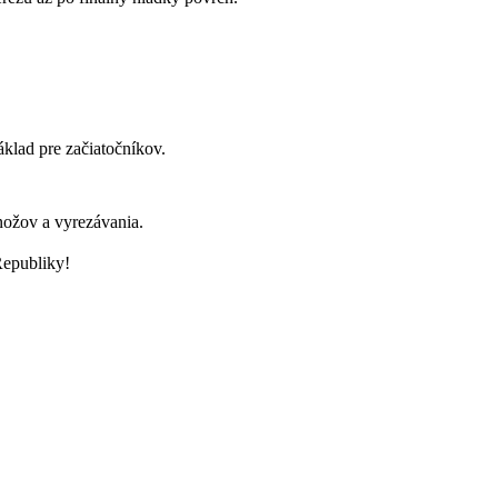
áklad pre začiatočníkov.
nožov a vyrezávania.
Republiky!