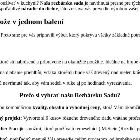
 používať v kuchyni? Naša
rezbárska sada
je navrhnutá presne pre tých
 spoľahlivé
náradie do dielne
, táto zostava vás prevedie výrobou vašej 
nože v jednom balení
Preto sme pre vás pripravili výber, ktorý pokrýva všetky základné po
ktoré sú nabrúsené a pripravené na okamžité použitie. Ideálne na hrubé 
dlabanie priehlbín, vďaka ktorému bude váš drevený riad nielen krásn
sú navrhnuté tak, aby vám sedeli v ruke aj po hodinách vyrezávania.
Prečo si vybrať našu Rezbársku Sadu?
lnou kombináciou
kvality, obsahu a výhodnej ceny
, ktorá Vám okamžit
ý projekt:
Vytvorte si 6 kusov rôzneho dreveného riadu vrátane profes
die:
Pracujte s nožmi, ktoré používajú remeselníci ( M-Stein )Rozdiel p
bný, prehľadný manuál Vás prevedie celým procesom, od hrubého prier